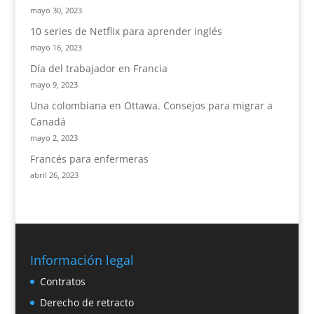
mayo 30, 2023
10 series de Netflix para aprender inglés
mayo 16, 2023
Día del trabajador en Francia
mayo 9, 2023
Una colombiana en Ottawa. Consejos para migrar a
Canadá
mayo 2, 2023
Francés para enfermeras
abril 26, 2023
Información legal
Contratos
Derecho de retracto