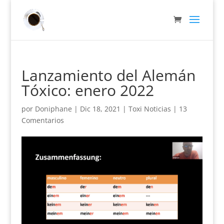
Lanzamiento del Alemán
Tóxico: enero 2022
por
Doniphane
|
Dic 18, 2021
|
Toxi Noticias
|
13
Comentarios