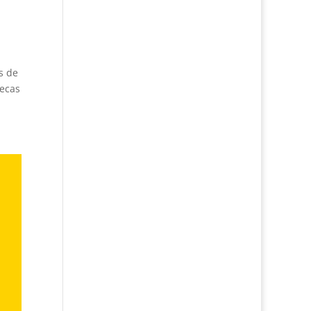
s de
becas