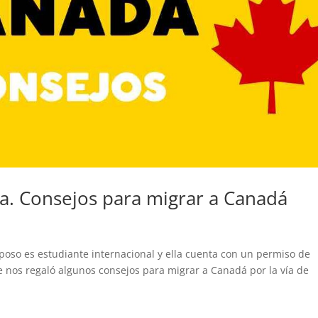
. Consejos para migrar a Canadá
poso es estudiante internacional y ella cuenta con un permiso de
ve nos regaló algunos consejos para migrar a Canadá por la vía de