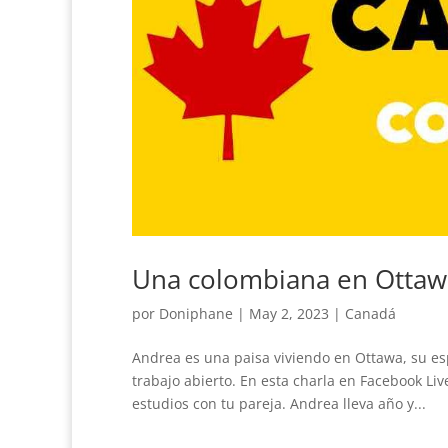
Una colombiana en Ottawa
por
Doniphane
|
May 2, 2023
|
Canadá
Andrea es una paisa viviendo en Ottawa, su es
trabajo abierto. En esta charla en Facebook Li
estudios con tu pareja. Andrea lleva año y...