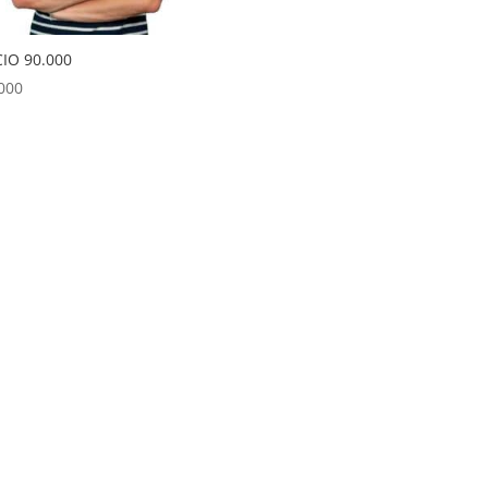
IO 90.000
000